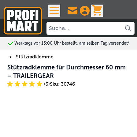
Skip to Content
View cart, 
Werktags vor 13:00 Uhr bestellt, am selben Tag versendet*
Stützradklemme
Stützradklemme für Durchmesser 60 mm
– TRAILERGEAR
(3)
Sku: 30746