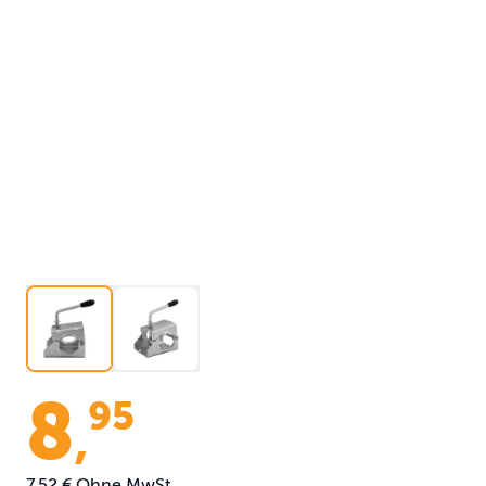
8
95
,
7,52 €
Ohne MwSt.