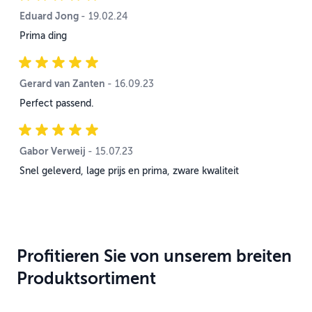
Eduard Jong
19. Februar 2024
-
19.02.24
Prima ding
Gerard van Zanten
16. September 2023
-
16.09.23
Perfect passend.
Gabor Verweij
15. Juli 2023
-
15.07.23
Snel geleverd, lage prijs en prima, zware kwaliteit
Profitieren Sie von unserem breiten
Produktsortiment