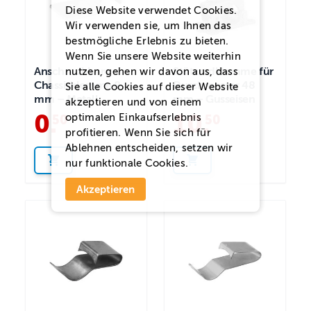
Diese Website verwendet Cookies.
Wir verwenden sie, um Ihnen das
bestmögliche Erlebnis zu bieten.
Wenn Sie unsere Website weiterhin
Anschraubbare
Stützradklemme für
nutzen, gehen wir davon aus, dass
Chassisklemme 8
Durchmesser 48
Sie alle Cookies auf dieser Website
mm – Metall
mm – Gusseisen
akzeptieren und von einem
0
.
10
.
optimalen Einkaufserlebnis
50
50
profitieren. Wenn Sie sich für
Ablehnen
entscheiden, setzen wir
nur funktionale Cookies.
Akzeptieren