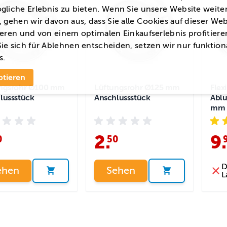
gliche Erlebnis zu bieten. Wenn Sie unsere Website weite
 gehen wir davon aus, dass Sie alle Cookies auf dieser Web
eren und von einem optimalen Einkaufserlebnis profitiere
ie sich für
Ablehnen
entscheiden, setzen wir nur funktion
s.
ptieren
ngsrohr Ø100 mm
Lüftungsrohr Ø125 mm
Flex
lussstück
Anschlussstück
Ablu
mm -
2
.
9
.
0
50
D
ehen
Sehen
L