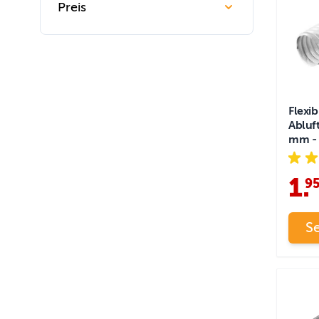
Preis
Skip to product list
Flexi
Abluf
mm - 
1
.
9
S