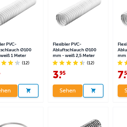
bler PVC-
Flexibler PVC-
Flex
tschlauch Ø100
Abluftschlauch Ø100
Ablu
weiß 1 Meter
mm - weiß 2,5 Meter
mm -
(12)
(12)
3
.
7
.
5
95
ehen
Sehen