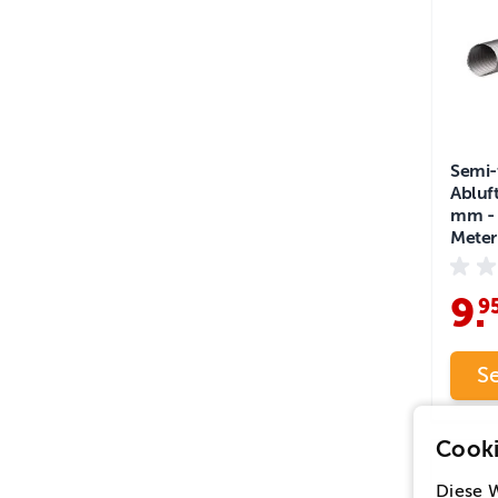
Semi-
Abluf
mm - 
Meter
9
.
9
S
Cooki
Diese 