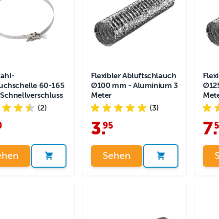
tahl-
Flexibler Abluftschlauch
Flex
uchschelle 60-165
Ø100 mm - Aluminium 3
Ø12
Schnellverschluss
Meter
Met
(2)
(3)
3
.
7
.
0
95
ehen
Sehen