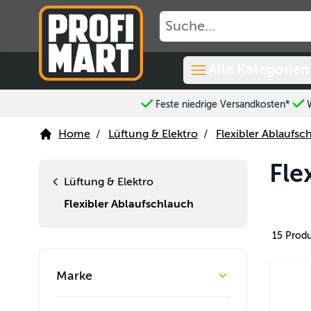
Skip to Content
Alle Kategorien
Feste niedrige Versandkosten*
Home
/
Lüftung & Elektro
/
Flexibler Ablaufsc
Fle
Lüftung & Elektro
Flexibler Ablaufschlauch
15
Produ
Marke