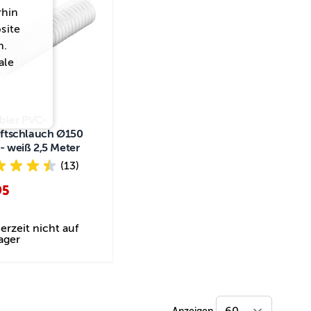
rhin
site
n.
ale
ibler PVC-
ftschlauch Ø150
 weiß 2,5 Meter
(13)
95
erzeit nicht auf
ager