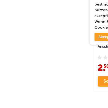
bestmö
nutzen,
akzepti
Wenn S
Cookie
Akze
Lüftu
Ansch
2
.
5
S