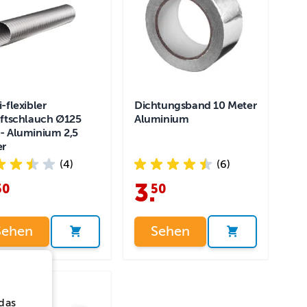
-flexibler
Dichtungsband 10 Meter
ftschlauch Ø125
Aluminium
 Aluminium 2,5
er
(4)
(6)
3
.
50
50
Sehen
Sehen
das