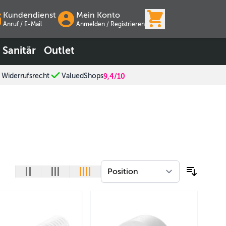
View cart, Wa
Kundendienst
Mein Konto
Anruf / E-Mail
Anmelden
/
Registrieren
Sanitär
Outlet
 Widerrufsrecht
ValuedShops
9,4/10