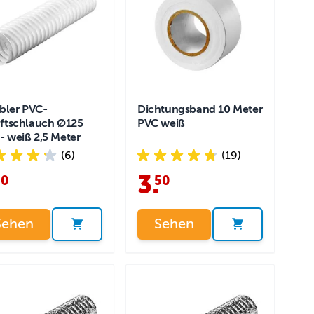
ibler PVC-
Dichtungsband 10 Meter
ftschlauch Ø125
PVC weiß
 weiß 2,5 Meter
(6)
(19)
3
.
50
50
Sehen
Sehen