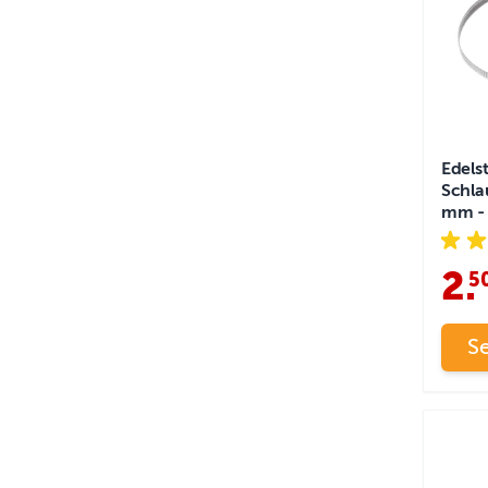
Edels
Schla
mm - 
2
.
5
S