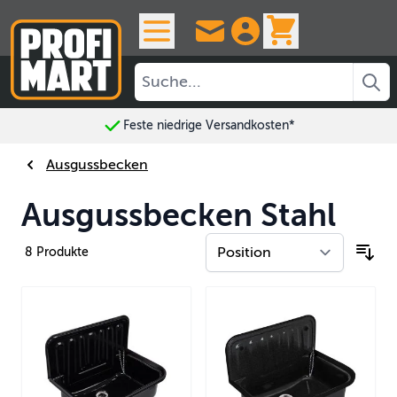
Skip to Content
View cart, 
Feste niedrige Versandkosten*
Ausgussbecken
Ausgussbecken Stahl
8
Produkte