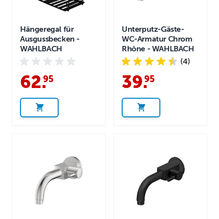
Hängeregal für
Unterputz-Gäste-
Ausgussbecken -
WC-Armatur Chrom
WAHLBACH
Rhône - WAHLBACH
(4)
62
.
39
.
95
95