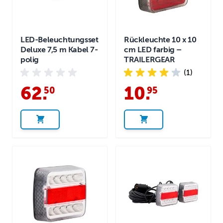
LED-Beleuchtungsset
Rückleuchte 10 x 10
Deluxe 7,5 m Kabel 7-
cm LED farbig –
polig
TRAILERGEAR
(1)
62
.
10
.
50
95