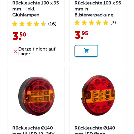
Rückleuchte 100 x 95
Rückleuchte 100 x 95
mm – inkl.
mm in
Glühlampen
Blisterverpackung
(3)
(16)
3
.
95
3
.
50
Derzeit nicht auf
Lager
Rückleuchte Ø140
Rückleuchte Ø140