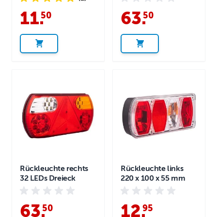
11
.
63
.
50
50
Rückleuchte rechts
Rückleuchte links
32 LEDs Dreieck
220 x 100 x 55 mm
63
.
12
.
50
95