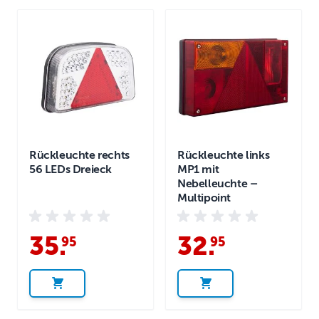
Rückleuchte rechts
Rückleuchte links
56 LEDs Dreieck
MP1 mit
Nebelleuchte –
Multipoint
35
.
32
.
95
95