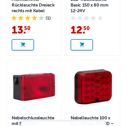
Rückleuchte Dreieck
Basic 150 x 80 mm
rechts mit Kabel
12-24V
(1)
13
.
12
.
50
50
Nebelschlussleuchte
Nebelleuchte 100 x
mit Schalter –
80 x 25 mm 19 LED –