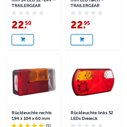
mm 14 LED 12–24V –
mm LED flach –
TRAILERGEAR
TRAILERGEAR
22
.
22
.
50
95
Rückleuchte rechts
Rückleuchte links 32
194 x 104 x 60 mm
LEDs Dreieck
(1)