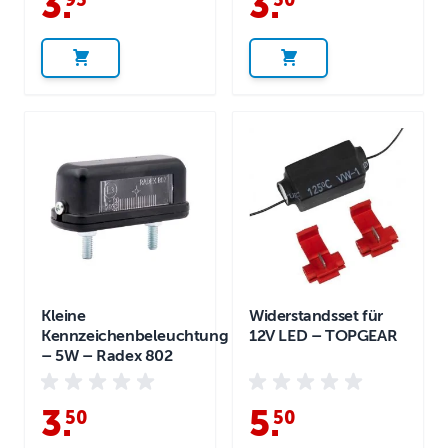
3
.
3
.
Kleine
Widerstandsset für
Kennzeichenbeleuchtung
12V LED – TOPGEAR
– 5W – Radex 802
3
.
5
.
50
50