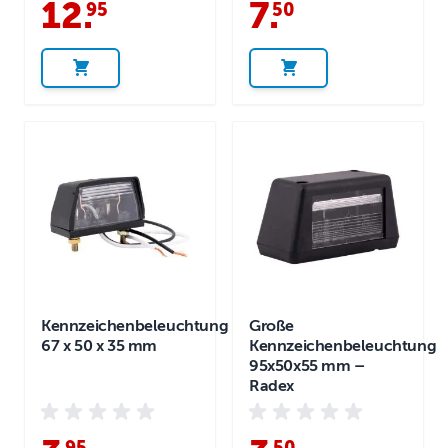
12
.
7
.
95
50
Kennzeichenbeleuchtung
Große
67 x 50 x 35 mm
Kennzeichenbeleuchtung
95x50x55 mm –
Radex
95
50