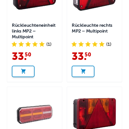
Rückleuchteneinheit
Rückleuchte rechts
links MP2 –
MP2 – Multipoint
Multipoint
(1)
(1)
33
.
33
.
50
50