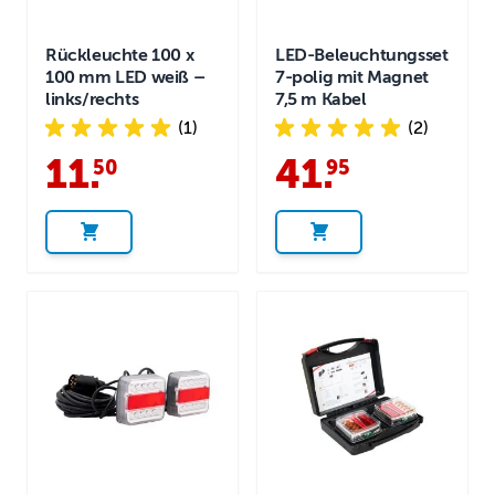
Rückleuchte 100 x
LED-Beleuchtungsset
100 mm LED weiß –
7-polig mit Magnet
links/rechts
7,5 m Kabel
(1)
(2)
11
.
41
.
50
95