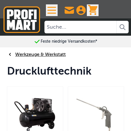
Skip to Content
View cart, 
Feste niedrige Versandkosten*
Werkzeuge & Werkstatt
Drucklufttechnik