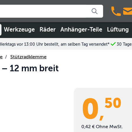
Werkzeuge
Räder
Anhänger-Teile
Lüftung
Werktags vor 13:00 Uhr bestellt, am selben Tag versendet*
30 Tage
le
/
Stützradklemme
– 12 mm breit
0
50
,
0,42 €
Ohne MwSt.