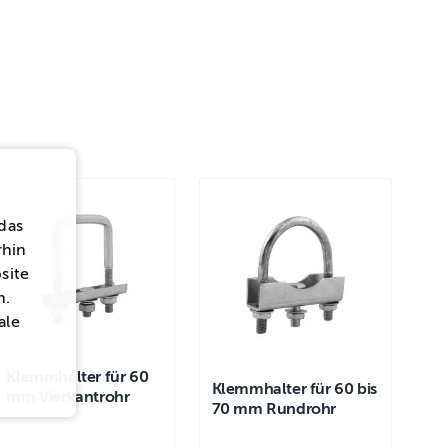
das
rhin
site
n.
ale
Klemmhalter für 60
Klemmhalter für 60 bis
mm Vierkantrohr
70 mm Rundrohr