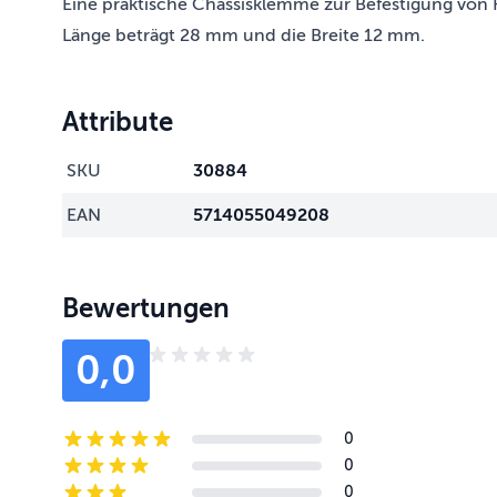
Eine praktische Chassisklemme zur Befestigung von 
Länge beträgt 28 mm und die Breite 12 mm.
Attribute
SKU
30884
EAN
5714055049208
Bewertungen
0,0
0
5-star reviews
0
4-star reviews
0