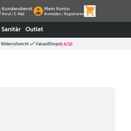
View cart, Wa
Kundendienst
Mein Konto
Anruf / E-Mail
Anmelden
/
Registrieren
Sanitär
Outlet
 Widerrufsrecht
ValuedShops
9,4/10