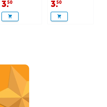
3
.
3
.
50
50