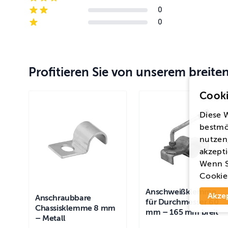
3-star reviews
0
2-star reviews
0
1-star reviews
Profitieren Sie von unserem breit
Cooki
Diese 
bestmö
nutzen,
akzepti
Wenn S
Cookie
Anschweißklemme
Akze
Anschraubbare
für Durchmesser 60
Chassisklemme 8 mm
mm – 165 mm breit
– Metall