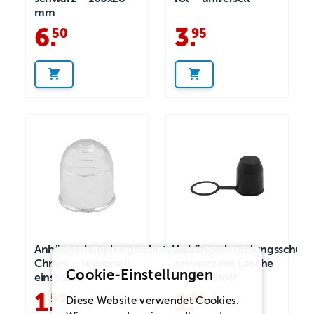
mm
6
.
3
.
50
95
Anhängerkupplungsschutzkappe
Anhängerkupplungsschutz
Chrom – universell
schwarz mit Lasche
Cookie-Einstellungen
einsetzbar
– Kunststoff
1
.
1
.
50
50
Diese Website verwendet Cookies.