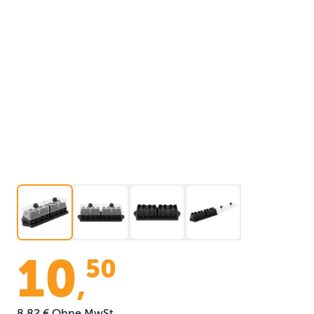
10
50
,
8,82 €
Ohne MwSt.