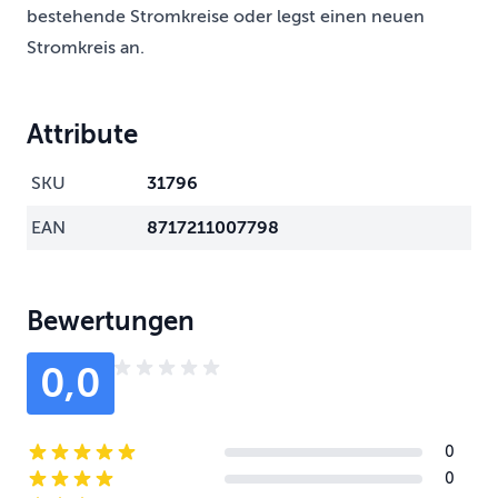
bestehende Stromkreise oder legst einen neuen
Stromkreis an.
Attribute
SKU
31796
EAN
8717211007798
Bewertungen
0,0
0
5-star reviews
0
4-star reviews