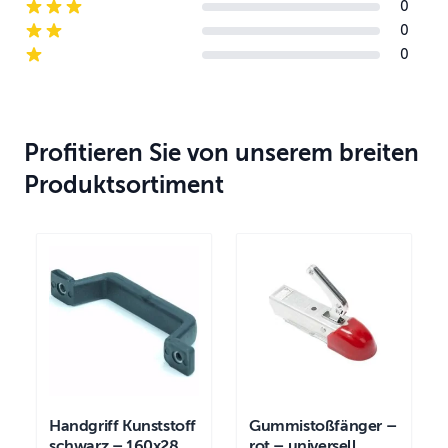
0
3-star reviews
0
2-star reviews
0
1-star reviews
Profitieren Sie von unserem breiten
Produktsortiment
Handgriff Kunststoff
Gummistoßfänger –
schwarz – 160x28
rot – universell