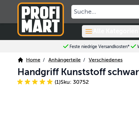
Skip to Content
Alle Kategorien
Feste niedrige Versandkosten*
Home
/
Anhängerteile
/
Verschiedenes
Handgriff Kunststoff schw
(1)
Sku: 30752