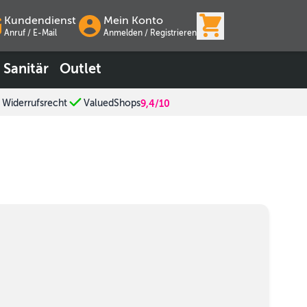
View cart, Wa
Kundendienst
Mein Konto
Anruf / E-Mail
Anmelden
/
Registrieren
Sanitär
Outlet
 Widerrufsrecht
ValuedShops
9,4/10