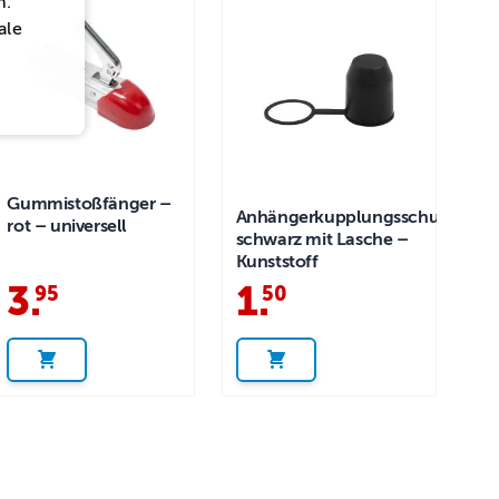
n.
ale
Gummistoßfänger –
Anhängerkupplungsschutzkapp
rot – universell
schwarz mit Lasche –
Kunststoff
3
.
1
.
95
50