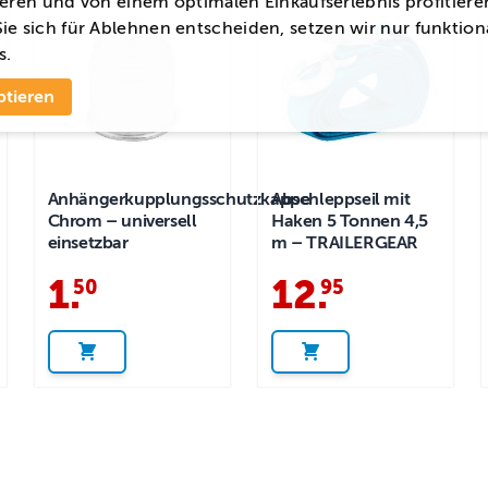
eren und von einem optimalen Einkaufserlebnis profitiere
ie sich für
Ablehnen
entscheiden, setzen wir nur funktion
s.
ptieren
Anhängerkupplungsschutzkappe
Abschleppseil mit
Chrom – universell
Haken 5 Tonnen 4,5
einsetzbar
m – TRAILERGEAR
1
.
12
.
50
95