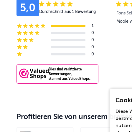
5,0
Durchschnitt aus 1 Bewertung
Fons Sc
Mooie v
1
5-star reviews
0
4-star reviews
0
3-star reviews
0
2-star reviews
0
1-star reviews
Dies sind verifizierte
Bewertungen,
stammt aus ValuedShops.
Cooki
Diese 
Profitieren Sie von unserem breit
bestmö
nutzen,