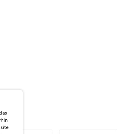
das
rhin
site