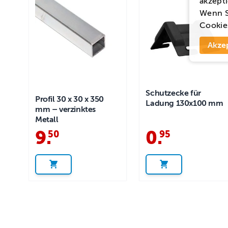
akzepti
Wenn S
Cookie
Akze
Schutzecke für
Profil 30 x 30 x 350
Ladung 130x100 mm
mm – verzinktes
Metall
9
.
0
.
50
95