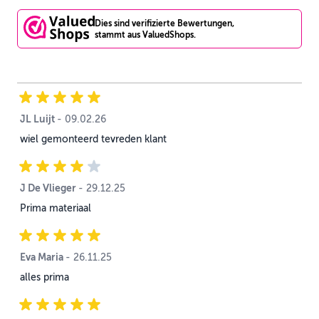
Dies sind verifizierte Bewertungen,
stammt aus ValuedShops.
JL Luijt
9. Februar 2026
-
09.02.26
wiel gemonteerd tevreden klant
J De Vlieger
29. Dezember 2025
-
29.12.25
Prima materiaal
Eva Maria
26. November 2025
-
26.11.25
alles prima