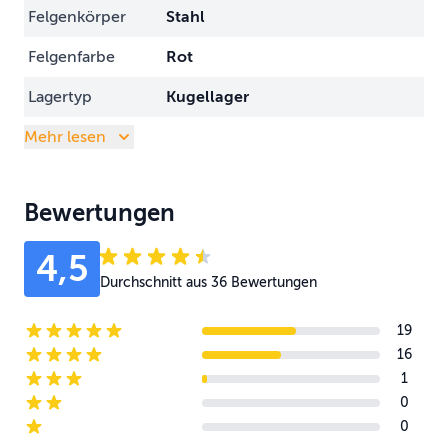
Felgenkörper
Stahl
Felgenfarbe
Rot
Lagertyp
Kugellager
Mehr lesen
Bewertungen
4,5
Durchschnitt aus 36 Bewertungen
19
5-star reviews
16
4-star reviews
1
3-star reviews
0
2-star reviews
0
1-star reviews