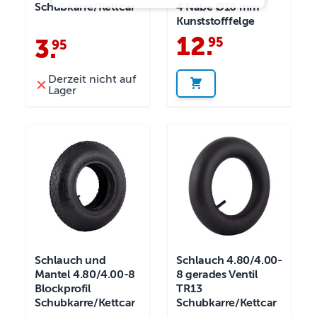
Schubkarre/Kettcar
4 Nabe Ø16 mm
Kunststofffelge
12
.
95
3
.
95
Derzeit nicht auf
Lager
Schlauch und
Schlauch 4.80/4.00-
Mantel 4.80/4.00-8
8 gerades Ventil
Blockprofil
TR13
Schubkarre/Kettcar
Schubkarre/Kettcar