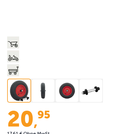
20
95
,
17,61 €
Ohne MwSt.