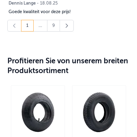
Dennis Lange
18. August 2025
-
18.08.25
Goede kwaliteit voor deze prijs!
1
...
9
You're currently reading page
Page
Profitieren Sie von unserem breiten
Produktsortiment