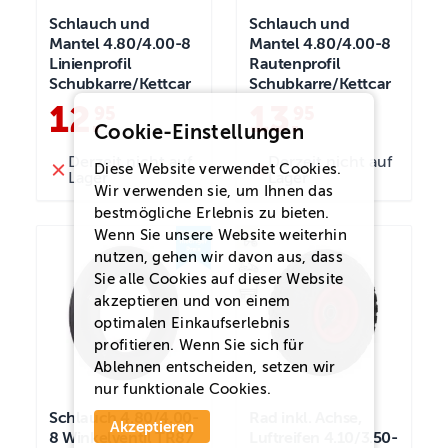
Schlauch und
Schlauch und
Mantel 4.80/4.00-8
Mantel 4.80/4.00-8
Linienprofil
Rautenprofil
Schubkarre/Kettcar
Schubkarre/Kettcar
12
.
13
.
95
95
Cookie-Einstellungen
Derzeit nicht auf
Derzeit nicht auf
Diese Website verwendet Cookies.
Lager
Lager
Wir verwenden sie, um Ihnen das
bestmögliche Erlebnis zu bieten.
Wenn Sie unsere Website weiterhin
nutzen, gehen wir davon aus, dass
Sie alle Cookies auf dieser Website
akzeptieren und von einem
optimalen Einkaufserlebnis
profitieren. Wenn Sie sich für
Ablehnen
entscheiden, setzen wir
nur funktionale Cookies.
Schlauch 4.80/4.00-
Rad inkl. Achse,
Akzeptieren
8 Winkelventil TR87
Luftreifen 4.10/3.50-