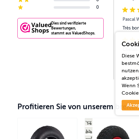
2-star reviews
0
1-star reviews
Pascal 
Dies sind verifizierte
Très bon
Bewertungen,
stammt aus ValuedShops.
Cooki
Chetan 
Diese 
Univers
bestmö
nutzen,
akzepti
Wenn S
Cookie
Akze
Profitieren Sie von unserem breit