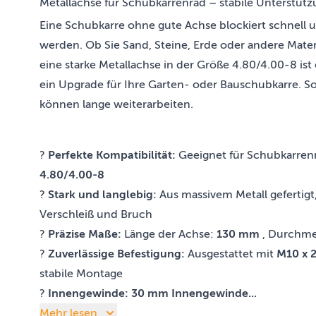
Metallachse für Schubkarrenrad – stabile Unterstütz
Eine Schubkarre ohne gute Achse blockiert schnell u
werden. Ob Sie Sand, Steine, Erde oder andere Mater
eine starke Metallachse in der Größe 4.80/4.00-8 ist 
ein Upgrade für Ihre Garten- oder Bauschubkarre. So
können lange weiterarbeiten.
?
Perfekte Kompatibilität:
Geeignet für Schubkarren
4.80/4.00-8
?
Stark und langlebig:
Aus massivem Metall gefertigt
Verschleiß und Bruch
?
Präzise Maße:
Länge der Achse:
130 mm
, Durchme
?
Zuverlässige Befestigung:
Ausgestattet mit
M10 x 
stabile Montage
?
Innengewinde:
30 mm Innengewinde...
Mehr lesen