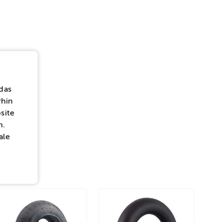
das
rhin
site
n.
ale