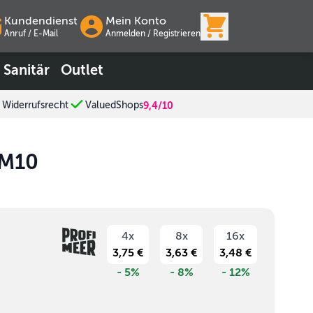
View cart, Wa
Kundendienst
Mein Konto
Anruf / E-Mail
Anmelden
/
Registrieren
Sanitär
Outlet
 Widerrufsrecht
ValuedShops
9,4/10
 M10
4x
8x
16x
3,75 €
3,63 €
3,48 €
- 5%
- 8%
- 12%