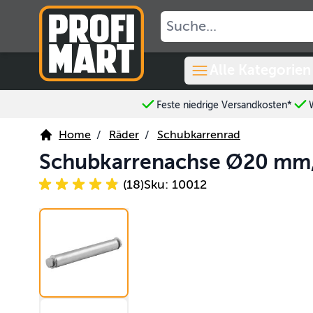
Skip to Content
Alle Kategorien
Feste niedrige Versandkosten*
Home
/
Räder
/
Schubkarrenrad
Schubkarrenachse Ø20 mm,
(18)
Sku: 10012