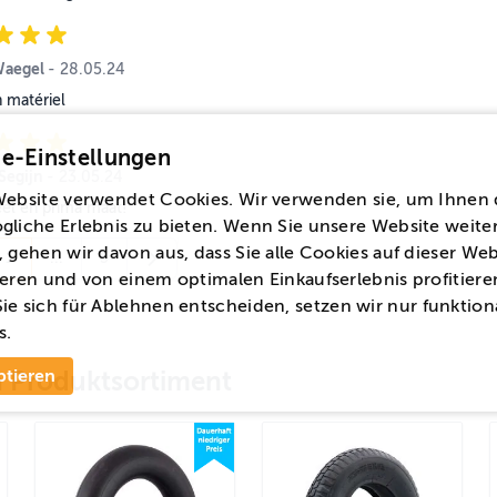
Waegel
28. Mai 2024
-
28.05.24
 matériel
e-Einstellungen
Segijn
23. Mai 2024
-
23.05.24
Website verwendet Cookies. Wir verwenden sie, um Ihnen 
eel en prima maat!
gliche Erlebnis zu bieten. Wenn Sie unsere Website weite
 gehen wir davon aus, dass Sie alle Cookies auf dieser Web
1
...
5
You're currently reading page
Page
eren und von einem optimalen Einkaufserlebnis profitiere
ie sich für
Ablehnen
entscheiden, setzen wir nur funktion
s.
ptieren
en Produktsortiment