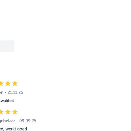
on
21. November 2025
-
21.11.25
waliteit
gchelaar
9. September 2025
-
09.09.25
ed, werkt goed