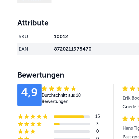
Attribute
SKU
10012
EAN
8720211978470
Bewertungen
4,9
Durchschnitt aus 18
Erik Bo
Bewertungen
Goede k
15
5-star reviews
3
4-star reviews
Hans Ti
0
3-star reviews
Past go
0