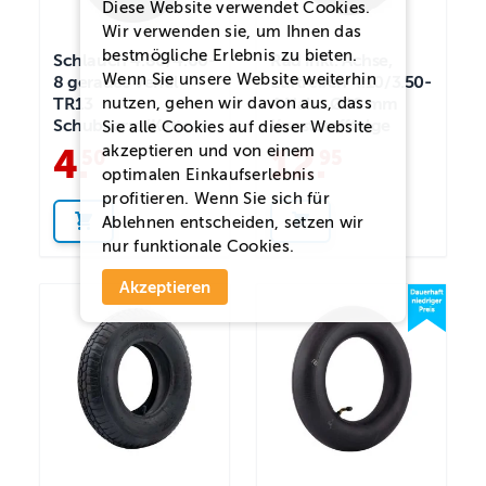
Diese Website verwendet Cookies.
Wir verwenden sie, um Ihnen das
bestmögliche Erlebnis zu bieten.
Schlauch 4.80/4.00-
Rad inkl. Achse,
Wenn Sie unsere Website weiterhin
8 gerades Ventil
Luftreifen 4.10/3.50-
nutzen, gehen wir davon aus, dass
TR13
4 Nabe Ø16 mm
Schubkarre/Kettcar
Kunststofffelge
Sie alle Cookies auf dieser Website
akzeptieren und von einem
4
.
12
.
50
95
optimalen Einkaufserlebnis
profitieren. Wenn Sie sich für
Ablehnen
entscheiden, setzen wir
nur funktionale Cookies.
Akzeptieren