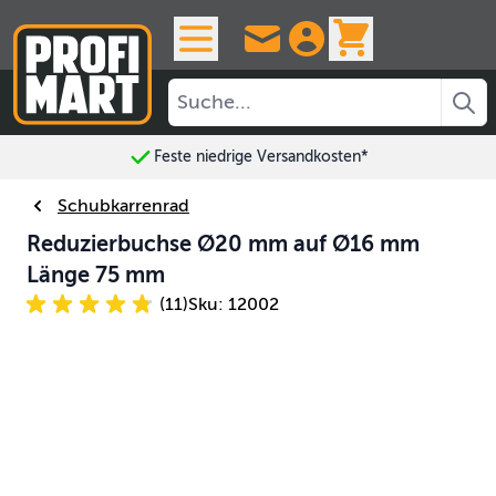
Skip to Content
View cart, 
Feste niedrige Versandkosten*
Schubkarrenrad
Reduzierbuchse Ø20 mm auf Ø16 mm
Länge 75 mm
(11)
Sku: 12002