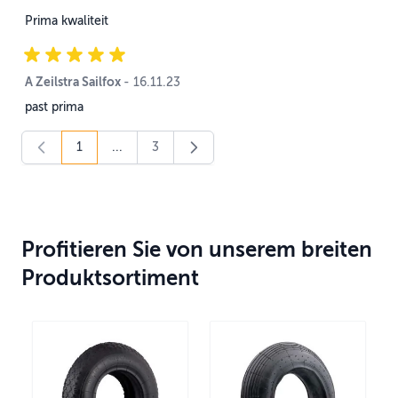
Prima kwaliteit
A Zeilstra Sailfox
16. November 2023
-
16.11.23
past prima
1
...
3
You're currently reading page
Page
Profitieren Sie von unserem breiten
Produktsortiment