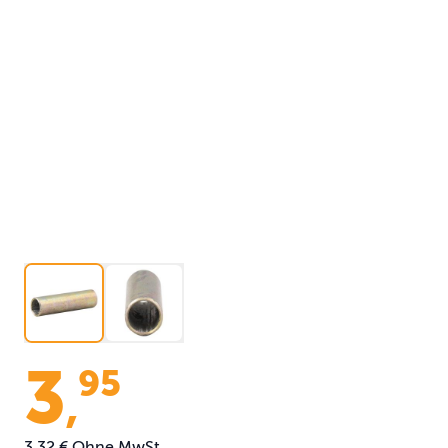
3
95
,
3,32 €
Ohne MwSt.