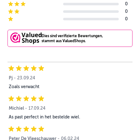
0
3-star reviews
0
2-star reviews
0
1-star reviews
Dies sind verifizierte Bewertungen,
stammt aus ValuedShops.
Pj
23. September 2024
-
23.09.24
Zoals verwacht
Michiel
17. September 2024
-
17.09.24
As past perfect in het bestelde wiel.
Peter De Vleeschauwer
6. Februar 2024
-
06.02.24