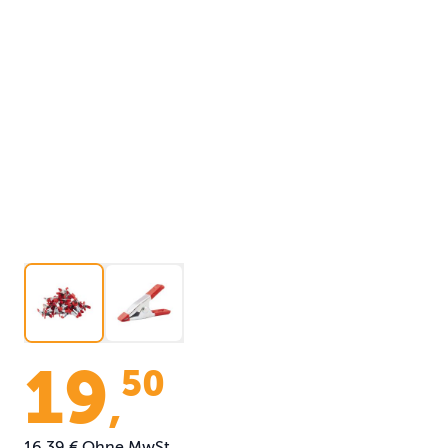
19
50
,
16,39 €
Ohne MwSt.