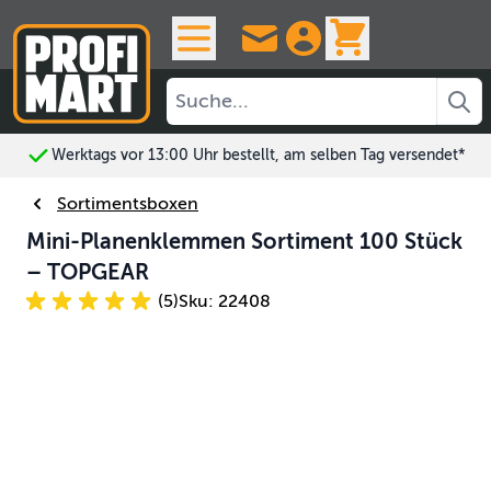
Skip to Content
View cart, 
Werktags vor 13:00 Uhr bestellt, am selben Tag versendet*
Sortimentsboxen
Mini-Planenklemmen Sortiment 100 Stück
– TOPGEAR
(5)
Sku: 22408