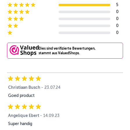
5
5-star reviews
0
4-star reviews
0
3-star reviews
0
2-star reviews
0
1-star reviews
Dies sind verifizierte Bewertungen,
stammt aus ValuedShops.
Christiaan Busch
23. Juli 2024
-
23.07.24
Goed product
Angelique Ebert
14. September 2023
-
14.09.23
Super handig