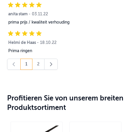
anita stam
3. November 2022
-
03.11.22
prima prijs / kwaliteit verhouding
Helmi de Haas
18. Oktober 2022
-
18.10.22
Prima ringen
1
2
You're currently reading page
Page
Profitieren Sie von unserem breiten
Produktsortiment