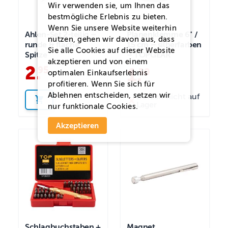
Wir verwenden sie, um Ihnen das
bestmögliche Erlebnis zu bieten.
Wenn Sie unsere Website weiterhin
Ahlen-Set 2-teilig –
Planenklemme 6" /
nutzen, gehen wir davon aus, dass
runde & flache
15 cm – silberfarben
Sie alle Cookies auf dieser Website
Spitze
– TOPGEAR
akzeptieren und von einem
2
.
95
1
.
50
optimalen Einkaufserlebnis
profitieren. Wenn Sie sich für
Ablehnen
entscheiden, setzen wir
Derzeit nicht auf
Lager
nur funktionale Cookies.
Akzeptieren
Schlagbuchstaben +
Magnet