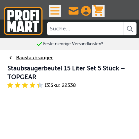
Skip to Content
View cart, 
Feste niedrige Versandkosten*
Baustaubsauger
Staubsaugerbeutel 15 Liter Set 5 Stück –
TOPGEAR
(3)
Sku: 22338