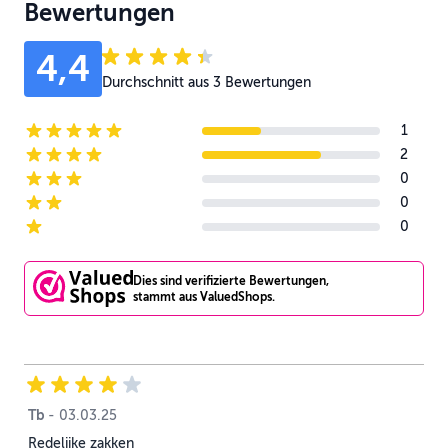
Bewertungen
4,4
Durchschnitt aus 3 Bewertungen
1
5-star reviews
2
4-star reviews
0
3-star reviews
0
2-star reviews
0
1-star reviews
Dies sind verifizierte Bewertungen,
stammt aus ValuedShops.
Tb
3. März 2025
-
03.03.25
Redelijke zakken