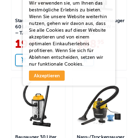
Wir verwenden sie, um Ihnen das
bestmögliche Erlebnis zu bieten.
Wenn Sie unsere Website weiterhin
Staubsaugerbeutel
Nass-/Trockensauger
nutzen, gehen wir davon aus, dass
60 Liter Set 5 Stück
60 Liter 2400W –
Sie alle Cookies auf dieser Website
– TARSUS
TARSUS
akzeptieren und von einem
19
.
188
.
50
95
optimalen Einkaufserlebnis
profitieren. Wenn Sie sich für
Ablehnen
entscheiden, setzen wir
nur funktionale Cookies.
Akzeptieren
Bausauger 30 Liter
Nass-/Trockensauger