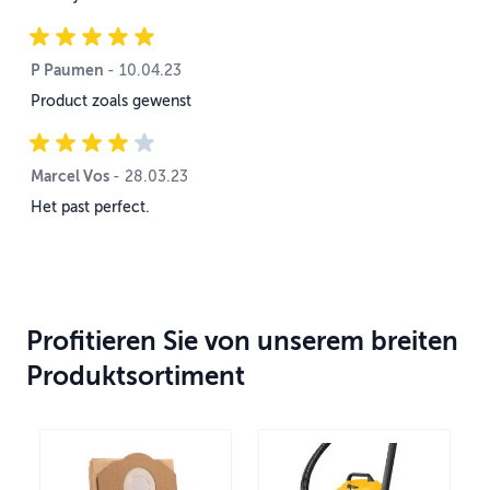
P Paumen
10. April 2023
-
10.04.23
Product zoals gewenst
Marcel Vos
28. März 2023
-
28.03.23
Het past perfect.
Profitieren Sie von unserem breiten
Produktsortiment