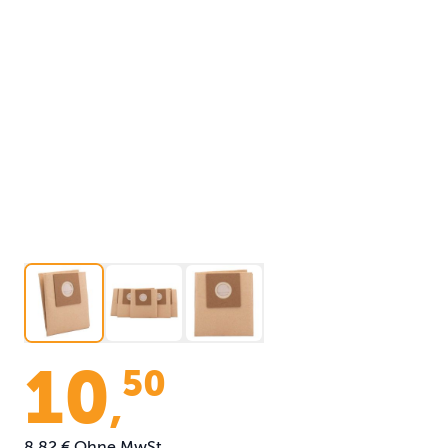
10
50
,
8,82 €
Ohne MwSt.