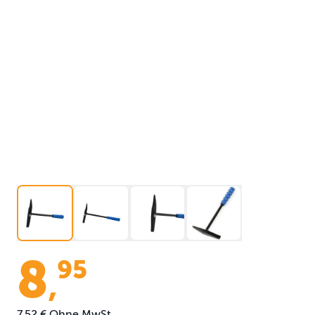
8
95
,
7,52 €
Ohne MwSt.