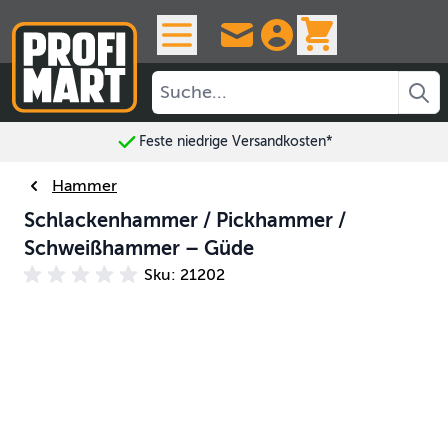
Skip to Content
View cart, 
Feste niedrige Versandkosten*
Hammer
Schlackenhammer / Pickhammer /
Schweißhammer – Güde
Sku: 21202