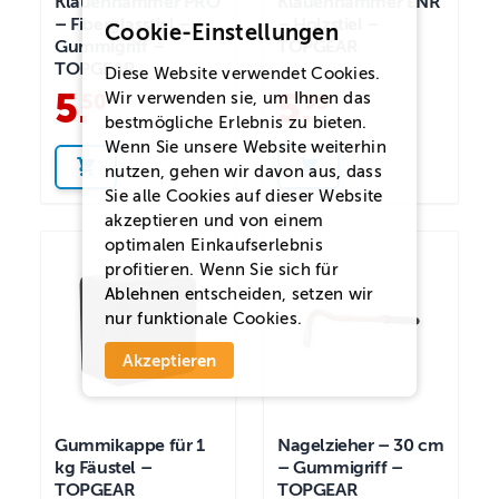
Klauenhammer PRO
Klauenhammer ENR
– Fiberglasstiel –
– Holzstiel –
Cookie-Einstellungen
Gummigriff –
TOPGEAR
TOPGEAR
Diese Website verwendet Cookies.
5
.
5
.
Wir verwenden sie, um Ihnen das
50
95
bestmögliche Erlebnis zu bieten.
Wenn Sie unsere Website weiterhin
nutzen, gehen wir davon aus, dass
Sie alle Cookies auf dieser Website
akzeptieren und von einem
optimalen Einkaufserlebnis
profitieren. Wenn Sie sich für
Ablehnen
entscheiden, setzen wir
nur funktionale Cookies.
Akzeptieren
Gummikappe für 1
Nagelzieher – 30 cm
kg Fäustel –
– Gummigriff –
TOPGEAR
TOPGEAR