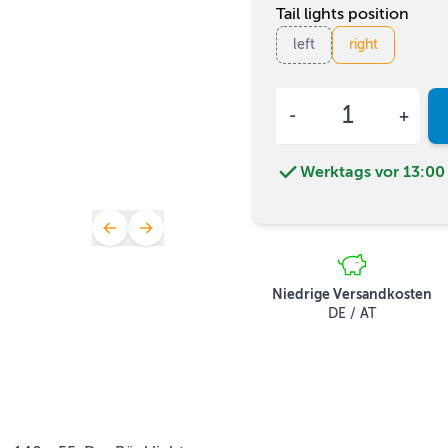
Tail lights position
left
right
Menge
Werktags vor 13:00 
Niedrige Versandkosten
DE / AT