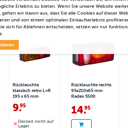
gliche Erlebnis zu bieten. Wenn Sie unsere Website weite
 gehen wir davon aus, dass Sie alle Cookies auf dieser Web
en Produktsortiment
eren und von einem optimalen Einkaufserlebnis profitiere
ie sich für
Ablehnen
entscheiden, setzen wir nur funktion
s.
ptieren
Rückleuchte
Rückleuchte rechts
klassisch retro L=R
95x210x65 mm
195 x 65 mm
Radex 5500
9
.
95
14
.
95
Derzeit nicht auf
Lager