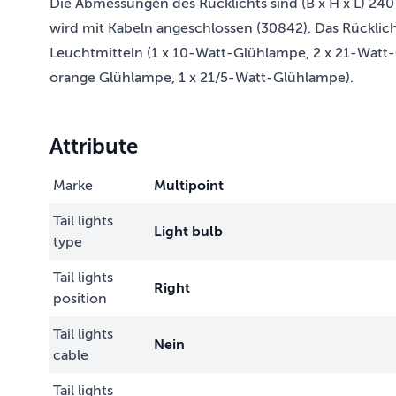
Die Abmessungen des Rücklichts sind (B x H x L) 240 
wird mit Kabeln angeschlossen (30842). Das Rücklicht
Leuchtmitteln (1 x 10-Watt-Glühlampe, 2 x 21-Watt
orange Glühlampe, 1 x 21/5-Watt-Glühlampe).
Attribute
Marke
Multipoint
Tail lights
Light bulb
type
Tail lights
Right
position
Tail lights
Nein
cable
Tail lights