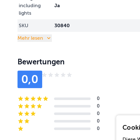
including
Ja
lights
SKU
30840
Mehr lesen
Bewertungen
0,0
0
5-star reviews
0
4-star reviews
0
3-star reviews
0
2-star reviews
Cooki
0
1-star reviews
Diese 