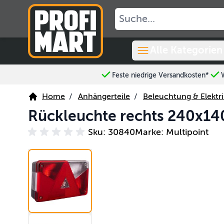
Skip to Content
Alle Kategorien
Feste niedrige Versandkosten*
Home
/
Anhängerteile
/
Beleuchtung & Elektri
Rückleuchte rechts 240x14
Sku: 30840
Marke: Multipoint