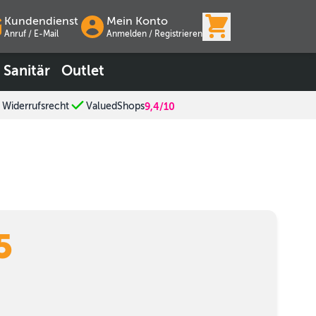
View cart, Wa
Kundendienst
Mein Konto
Anruf / E-Mail
Anmelden
/
Registrieren
Sanitär
Outlet
 Widerrufsrecht
ValuedShops
9,4/10
5