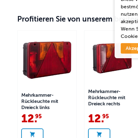
bestmö
nutzen,
Profitieren Sie von unserem breit
akzepti
Wenn S
Cookie
Akze
Mehrkammer-
Mehrkammer-
Rückleuchte mit
Rückleuchte mit
Dreieck rechts
Dreieck links
12
.
12
.
95
95