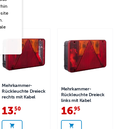
rhin
site
n.
ale
Mehrkammer-
Mehrkammer-
Rückleuchte Dreieck
Rückleuchte Dreieck
rechts mit Kabel
links mit Kabel
13
.
16
.
50
95