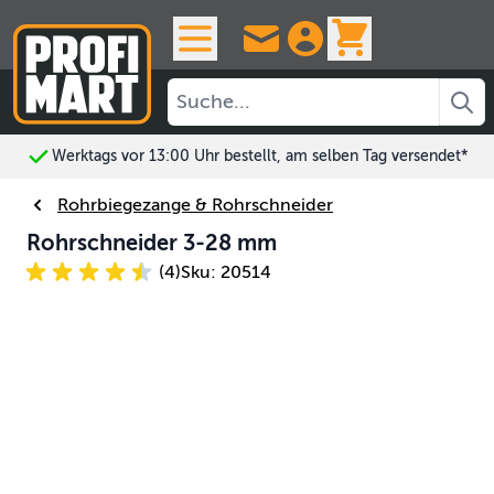
Skip to Content
View cart, 
Werktags vor 13:00 Uhr bestellt, am selben Tag versendet*
Rohrbiegezange & Rohrschneider
Rohrschneider 3-28 mm
(4)
Sku: 20514