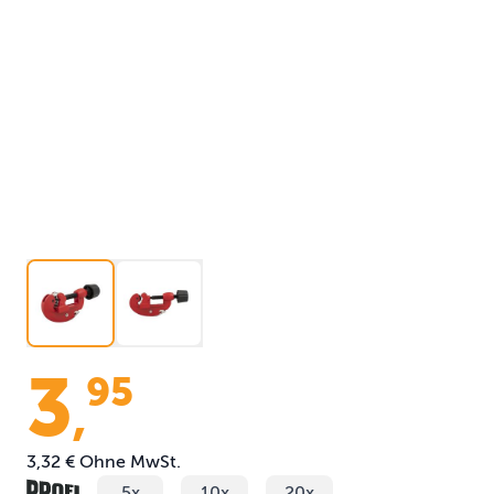
3
95
,
3,32 €
Ohne MwSt.
5x
10x
20x