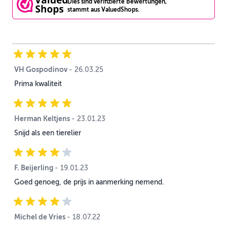
Dies sind verifizierte Bewertungen,
stammt aus ValuedShops.
VH Gospodinov
26. März 2025
-
26.03.25
Prima kwaliteit
Herman Keltjens
23. Januar 2023
-
23.01.23
Snijd als een tierelier
F. Beijerling
19. Januar 2023
-
19.01.23
Goed genoeg, de prijs in aanmerking nemend.
Michel de Vries
18. Juli 2022
-
18.07.22