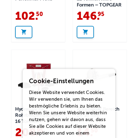
Formen – TOPGEAR
102
.
146
.
50
95
Cookie-Einstellungen
Diese Website verwendet Cookies.
Wir verwenden sie, um Ihnen das
bestmögliche Erlebnis zu bieten.
Hydraulische
Rohrbieger Bereich
Wenn Sie unsere Website weiterhin
Rohrbiegemaschine
14-16 mm
nutzen, gehen wir davon aus, dass
16 Tonnen
Sie alle Cookies auf dieser Website
208
.
14
.
95
50
akzeptieren und von einem