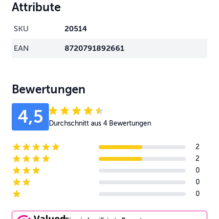
Attribute
SKU
20514
EAN
8720791892661
Bewertungen
4,5
Durchschnitt aus 4 Bewertungen
2
5-star reviews
2
4-star reviews
0
3-star reviews
0
2-star reviews
0
1-star reviews