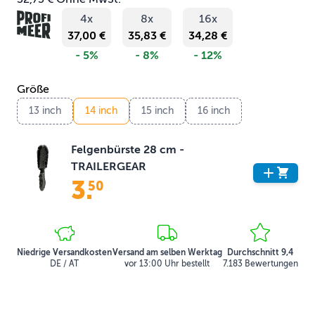
4x
8x
16x
37,00 €
35,83 €
34,28 €
- 5%
- 8%
- 12%
Größe
13 inch
14 inch
15 inch
16 inch
Felgenbürste 28 cm -
TRAILERGEAR
3
.
50
Niedrige Versandkosten
Versand am selben Werktag
Durchschnitt 9,4
DE / AT
vor 13:00 Uhr bestellt
7.183 Bewertungen