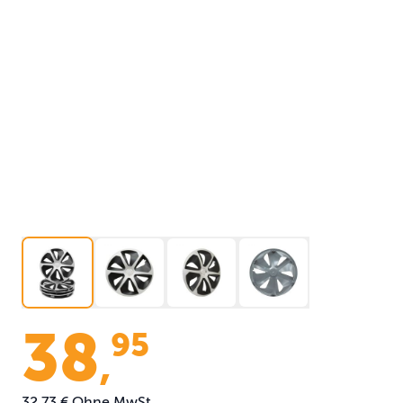
38
95
,
32,73 €
Ohne MwSt.