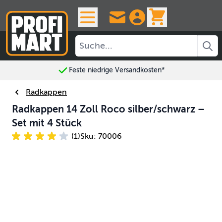
Skip to Content
View cart, 
Feste niedrige Versandkosten*
Radkappen
Radkappen 14 Zoll Roco silber/schwarz –
Set mit 4 Stück
(1)
Sku: 70006