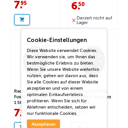
7
.
95
6
.
50
Derzeit nicht auf
Lager
Cookie-Einstellungen
Diese Website verwendet Cookies.
Wir verwenden sie, um Ihnen das
bestmögliche Erlebnis zu bieten.
Wenn Sie unsere Website weiterhin
nutzen, gehen wir davon aus, dass
Sie alle Cookies auf dieser Website
akzeptieren und von einem
Radkappe 14 Zoll
Radkappe 16 Zoll
optimalen Einkaufserlebnis
Fox Black schwarz –
Aura Black schwarz
profitieren. Wenn Sie sich für
1 Stück
– 1 Stück
Ablehnen
entscheiden, setzen wir
7
.
8
.
50
50
nur funktionale Cookies.
Akzeptieren