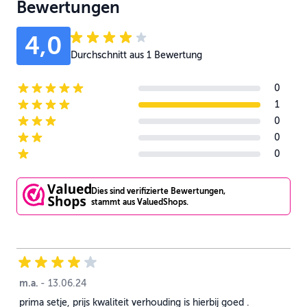
Bewertungen
4,0
Durchschnitt aus 1 Bewertung
0
5-star reviews
1
4-star reviews
0
3-star reviews
0
2-star reviews
0
1-star reviews
Dies sind verifizierte Bewertungen,
stammt aus ValuedShops.
m.a.
13. Juni 2024
-
13.06.24
prima setje, prijs kwaliteit verhouding is hierbij goed .