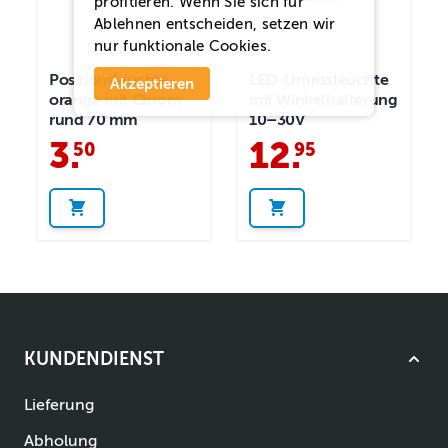
profitieren. Wenn Sie sich für
Ablehnen
entscheiden, setzen wir
nur funktionale Cookies.
Positionsleuchte
LED-Umrissleuchte
Akzeptieren
orange mit Chrom
mit Winkelhalterung
rund 70 mm
10–30V
3
.
12
.
50
95
KUNDENDIENST
Lieferung
Abholung