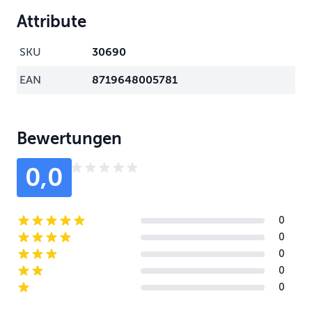
Attribute
SKU
30690
EAN
8719648005781
Bewertungen
0,0
0
5-star reviews
0
4-star reviews
0
3-star reviews
0
2-star reviews
0
1-star reviews