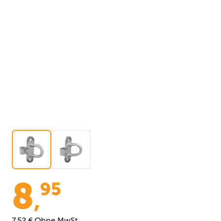
8
95
,
7,52 €
Ohne MwSt.