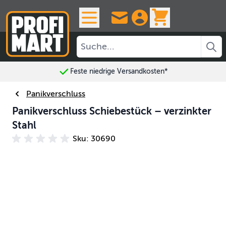
Skip to Content
View cart, 
Feste niedrige Versandkosten*
Panikverschluss
Panikverschluss Schiebestück – verzinkter
Stahl
Sku: 30690