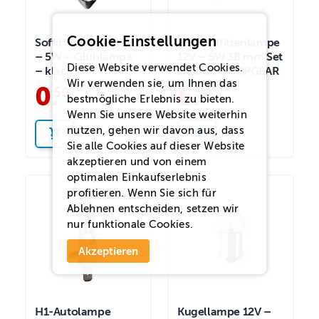
Cookie-Einstellungen
Soffittenlampe 12V
LED-Soffittenlampe
– 5W – Glühlampe
12V – 5W 38 mm Set
Diese Website verwendet Cookies.
– klar
2 Stück – TOPGEAR
Wir verwenden sie, um Ihnen das
0
.
6
.
50
50
bestmögliche Erlebnis zu bieten.
Wenn Sie unsere Website weiterhin
nutzen, gehen wir davon aus, dass
Sie alle Cookies auf dieser Website
akzeptieren und von einem
optimalen Einkaufserlebnis
profitieren. Wenn Sie sich für
Ablehnen
entscheiden, setzen wir
nur funktionale Cookies.
Akzeptieren
H1-Autolampe
Kugellampe 12V –