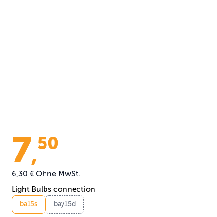
7
50
,
6,30 €
Ohne MwSt.
Light Bulbs connection
ba15s
bay15d