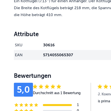
Ein Kotflügel (7.13"") für einen Anhänger. Der Kotflügel
Die Breite des Kotflügels beträgt 218 mm, die Span
die Höhe beträgt 410 mm.
Attribute
SKU
30616
EAN
5714055065307
Bewertungen
5,0
Durchschnitt aus 1 Bewertung
J. Koen
is prima
1
5-star reviews
0