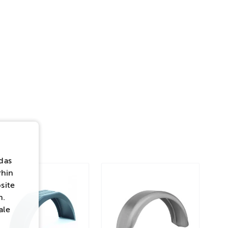
das
rhin
site
n.
ale