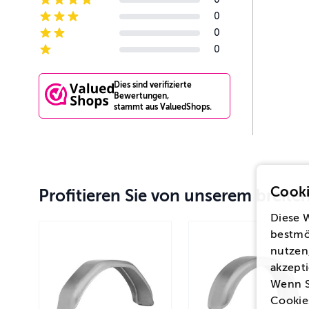
4-star reviews
0
3-star reviews
0
2-star reviews
0
1-star reviews
Dies sind verifizierte
Bewertungen,
stammt aus ValuedShops.
Cooki
Profitieren Sie von unserem breit
Diese 
bestmö
nutzen,
akzepti
Wenn S
Cookie