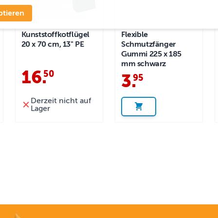
ptieren
Kunststoffkotflügel
Flexible
20 x 70 cm, 13" PE
Schmutzfänger
Gummi 225 x 185
mm schwarz
16
.
50
3
.
95
Derzeit nicht auf
Lager