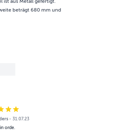
 ist aus Metall gefertigt.
nweite beträgt 680 mm und
ders
31. Juli 2023
-
31.07.23
 in orde.