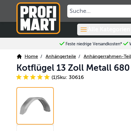
Skip to Content
Alle Kategorien
Feste niedrige Versandkosten*
Home
/
Anhängerteile
/
Anhängerrahmen-Tei
Kotflügel 13 Zoll Metall 68
(1)
Sku: 30616