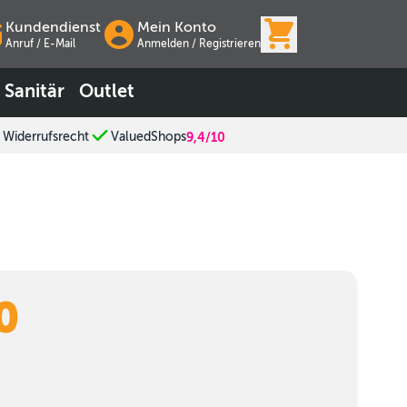
View cart, Wa
Kundendienst
Mein Konto
Anruf / E-Mail
Anmelden
/
Registrieren
Sanitär
Outlet
 Widerrufsrecht
ValuedShops
9,4/10
0