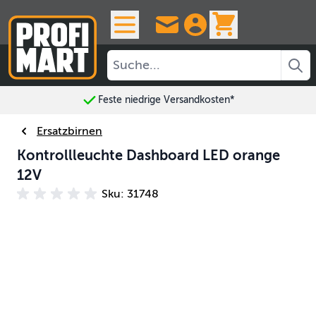
Skip to Content
View cart, 
Feste niedrige Versandkosten*
Ersatzbirnen
Kontrollleuchte Dashboard LED orange
12V
Sku: 31748