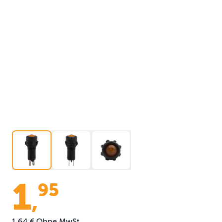
1
95
,
1,64 €
Ohne MwSt.