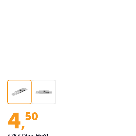
4
50
,
3,78 €
Ohne MwSt.