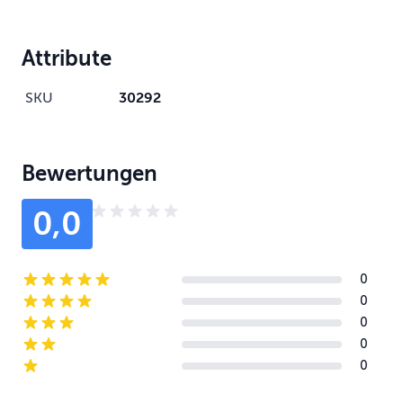
Attribute
SKU
30292
Bewertungen
0,0
0
5-star reviews
0
4-star reviews
0
3-star reviews
0
2-star reviews
0
1-star reviews