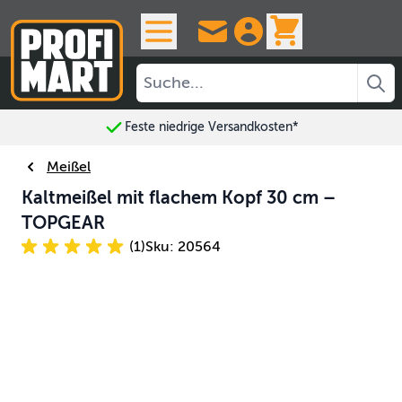
Skip to Content
View cart, 
Feste niedrige Versandkosten*
Meißel
Kaltmeißel mit flachem Kopf 30 cm –
TOPGEAR
(1)
Sku: 20564