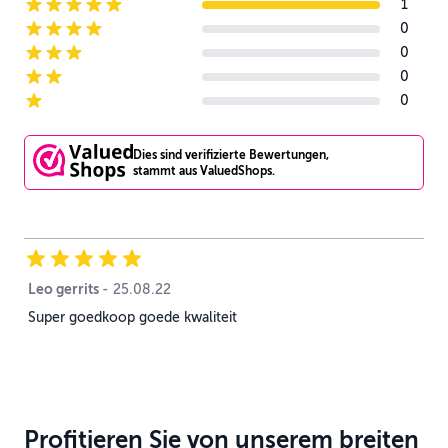
1
5-star reviews
0
4-star reviews
0
3-star reviews
0
2-star reviews
0
1-star reviews
Dies sind verifizierte Bewertungen,
stammt aus ValuedShops.
Leo gerrits
25. August 2022
-
25.08.22
Super goedkoop goede kwaliteit
Profitieren Sie von unserem breiten