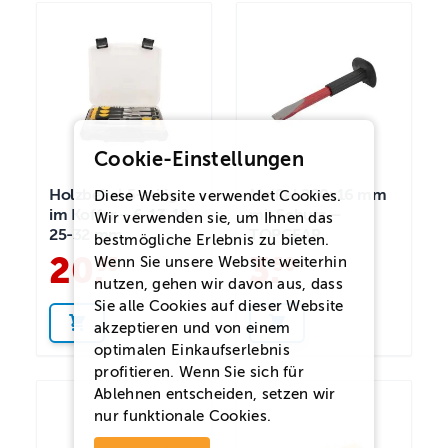
Cookie-Einstellungen
Holzbeitel 5-teilig
Meißel 200x16 mm
Diese Website verwendet Cookies.
im Koffer – 6-13-19-
mit Schutz –
Wir verwenden sie, um Ihnen das
25-32 mm
TOPGEAR
bestmögliche Erlebnis zu bieten.
20
.
3
.
95
50
Wenn Sie unsere Website weiterhin
nutzen, gehen wir davon aus, dass
Sie alle Cookies auf dieser Website
akzeptieren und von einem
optimalen Einkaufserlebnis
profitieren. Wenn Sie sich für
Ablehnen
entscheiden, setzen wir
nur funktionale Cookies.