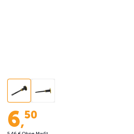
6
50
,
5,46 €
Ohne MwSt.