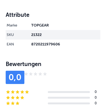
Attribute
Marke
TOPGEAR
SKU
21322
EAN
8720211979606
Bewertungen
0,0
0
5-star reviews
0
4-star reviews
0
3-star reviews