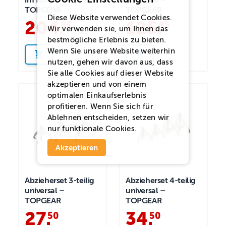
im Koffer –
im Koffer –
TOPGEAR
TOPGEAR
Diese Website verwendet Cookies.
204
.
125
.
95
95
Wir verwenden sie, um Ihnen das
bestmögliche Erlebnis zu bieten.
Wenn Sie unsere Website weiterhin
nutzen, gehen wir davon aus, dass
Sie alle Cookies auf dieser Website
akzeptieren und von einem
optimalen Einkaufserlebnis
profitieren. Wenn Sie sich für
Ablehnen
entscheiden, setzen wir
nur funktionale Cookies.
Akzeptieren
Abzieherset 3-teilig
Abzieherset 4-teilig
universal –
universal –
TOPGEAR
TOPGEAR
27
.
34
.
50
50