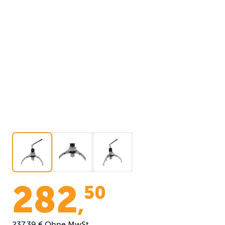
282
50
,
237,39 €
Ohne MwSt.