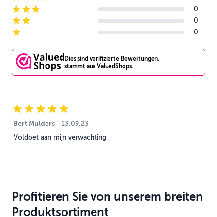
4-star reviews
0
3-star reviews
0
2-star reviews
0
1-star reviews
Dies sind verifizierte Bewertungen,
stammt aus ValuedShops.
Bert Mulders
13. September 2023
-
13.09.23
Voldoet aan mijn verwachting
Profitieren Sie von unserem breiten
Produktsortiment