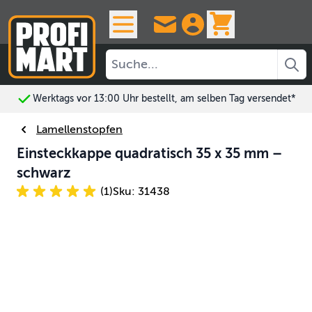
Skip to Content
View cart, 
Werktags vor 13:00 Uhr bestellt, am selben Tag versendet*
Lamellenstopfen
Einsteckkappe quadratisch 35 x 35 mm –
schwarz
(1)
Sku: 31438