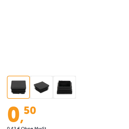
0
50
,
0,42 €
Ohne MwSt.