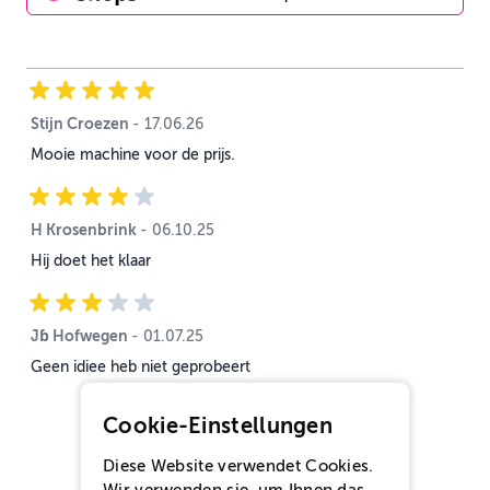
Stijn Croezen
17. Juni 2026
-
17.06.26
Mooie machine voor de prijs.
H Krosenbrink
6. Oktober 2025
-
06.10.25
Hij doet het klaar
Jɓ Hofwegen
1. Juli 2025
-
01.07.25
Geen idiee heb niet geprobeert
Cookie-Einstellungen
Diese Website verwendet Cookies.