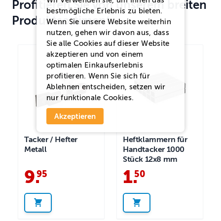
Wir verwenden sie, um Ihnen das
Profitieren Sie von unserem breiten
bestmögliche Erlebnis zu bieten.
Produktsortiment
Wenn Sie unsere Website weiterhin
nutzen, gehen wir davon aus, dass
Sie alle Cookies auf dieser Website
akzeptieren und von einem
optimalen Einkaufserlebnis
profitieren. Wenn Sie sich für
Ablehnen
entscheiden, setzen wir
nur funktionale Cookies.
Akzeptieren
Tacker / Hefter
Heftklammern für
Metall
Handtacker 1000
Stück 12x8 mm
9
.
1
.
95
50