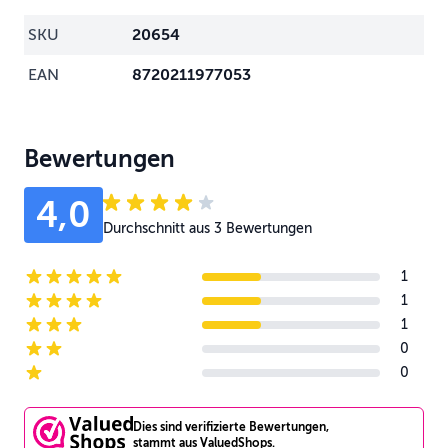
SKU
20654
EAN
8720211977053
Bewertungen
4,0
Durchschnitt aus 3 Bewertungen
1
5-star reviews
1
4-star reviews
1
3-star reviews
0
2-star reviews
0
1-star reviews
Dies sind verifizierte Bewertungen,
stammt aus ValuedShops.