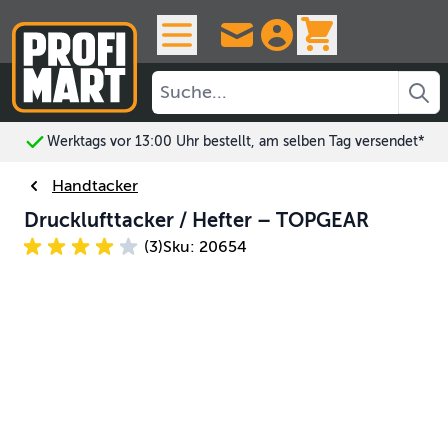
Skip to Content
View cart, 
Werktags vor 13:00 Uhr bestellt, am selben Tag versendet*
Handtacker
Drucklufttacker / Hefter – TOPGEAR
(3)
Sku: 20654