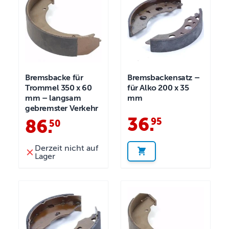
Bremsbacke für
Bremsbackensatz –
Trommel 350 x 60
für Alko 200 x 35
mm – langsam
mm
gebremster Verkehr
36
.
95
86
.
50
Derzeit nicht auf
Lager