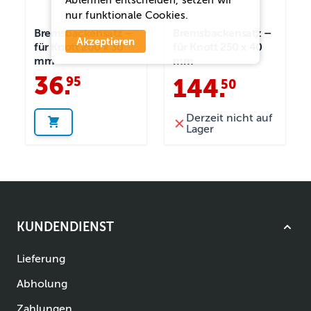
Ablehnen
entscheiden, setzen wir
nur funktionale Cookies.
Bremsbackensatz –
Bremsbackensatz –
Akzeptieren
für Knott 200 x 30
für Knott 250 x 40
mm
mm
36
.
95
144
.
50
Derzeit nicht auf
Lager
KUNDENDIENST
Lieferung
Abholung
Zahlungen