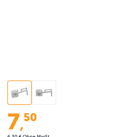
7
50
,
6,30 €
Ohne MwSt.