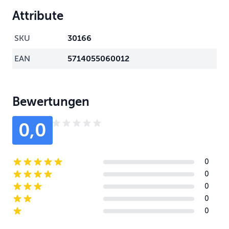
Attribute
SKU
30166
EAN
5714055060012
Bewertungen
0,0
0
5-star reviews
0
4-star reviews
0
3-star reviews
0
2-star reviews
0
1-star reviews