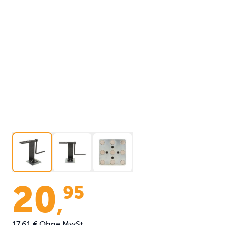
20
95
,
17,61 €
Ohne MwSt.