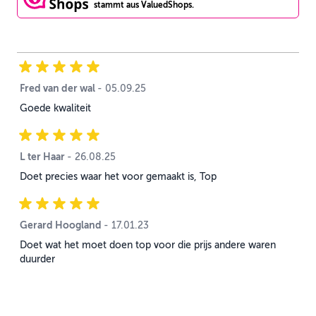
stammt aus ValuedShops.
Fred van der wal
5. September 2025
-
05.09.25
Goede kwaliteit
L ter Haar
26. August 2025
-
26.08.25
Doet precies waar het voor gemaakt is, Top
Gerard Hoogland
17. Januar 2023
-
17.01.23
Doet wat het moet doen top voor die prijs andere waren
duurder