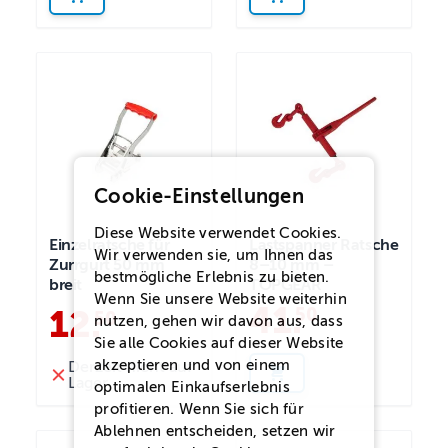
Cookie-Einstellungen
Diese Website verwendet Cookies.
Einzelratsche für
Lastspanner Ratsche
Wir verwenden sie, um Ihnen das
Zurrgurt 50 mm
8–10 mm –
bestmögliche Erlebnis zu bieten.
breit
TOPGEAR
Wenn Sie unsere Website weiterhin
41
.
50
12
.
50
nutzen, gehen wir davon aus, dass
Sie alle Cookies auf dieser Website
akzeptieren und von einem
Derzeit nicht auf
Lager
optimalen Einkaufserlebnis
profitieren. Wenn Sie sich für
Ablehnen
entscheiden, setzen wir