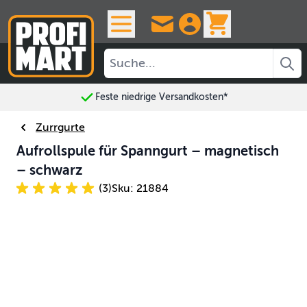
Skip to Content
View cart, 
Feste niedrige Versandkosten*
Zurrgurte
Aufrollspule für Spanngurt – magnetisch
– schwarz
(3)
Sku: 21884