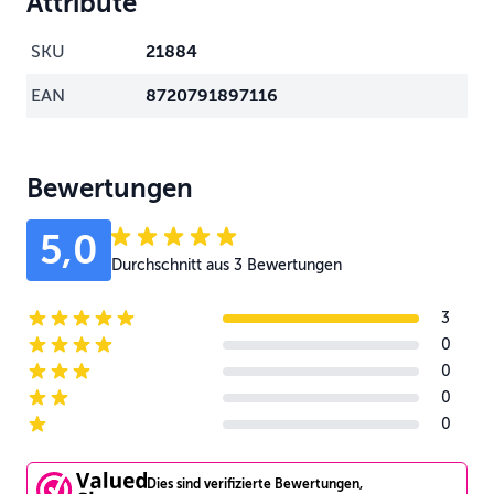
Attribute
SKU
21884
EAN
8720791897116
Bewertungen
5,0
Durchschnitt aus 3 Bewertungen
3
5-star reviews
0
4-star reviews
0
3-star reviews
0
2-star reviews
0
1-star reviews
Dies sind verifizierte Bewertungen,