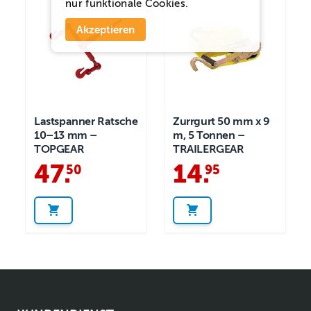
nur funktionale Cookies.
Akzeptieren
Lastspanner Ratsche
Zurrgurt 50 mm x 9
10–13 mm –
m, 5 Tonnen –
TOPGEAR
TRAILERGEAR
47
.
14
.
50
95