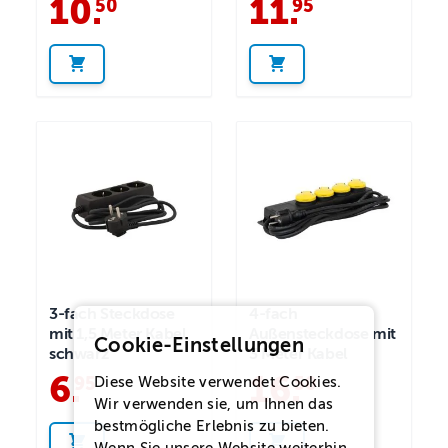
10
.
11
.
50
95
3-fach Steckdose
4-fach
mit 1,5 Meter Kabel
Außensteckdose mit
Cookie-Einstellungen
schwarz
3 Meter Kabel
6
.
16
.
95
50
Diese Website verwendet Cookies.
Wir verwenden sie, um Ihnen das
bestmögliche Erlebnis zu bieten.