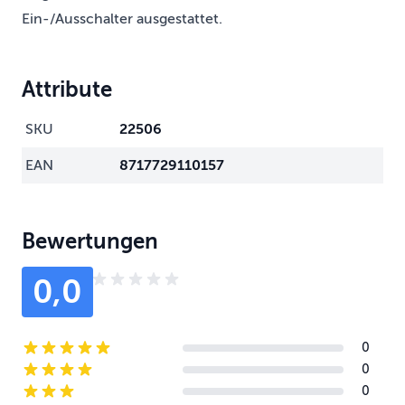
Ein-/Ausschalter ausgestattet.
Attribute
SKU
22506
EAN
8717729110157
Bewertungen
0,0
0
5-star reviews
0
4-star reviews
0
3-star reviews