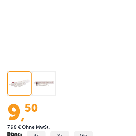
9
50
,
7,98 €
Ohne MwSt.
4x
8x
16x